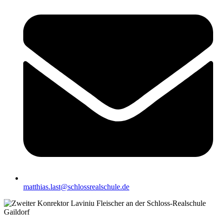
matthias.last@schlossrealschule.de