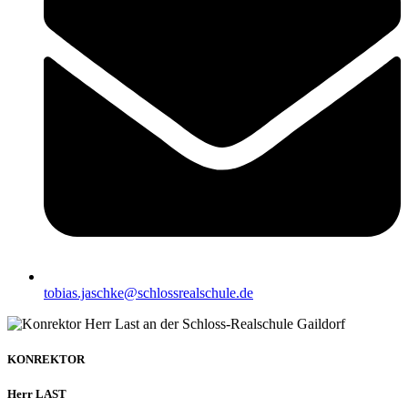
tobias.jaschke@schlossrealschule.de
KONREKTOR
Herr LAST