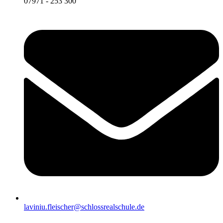
07971 - 253 300
laviniu.fleischer@schlossrealschule.de