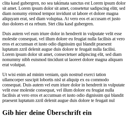
clita kasd gubergren, no sea takimata sanctus est Lorem ipsum dolor
sit amet. Lorem ipsum dolor sit amet, consetetur sadipscing elitr, sed
diam nonumy eirmod tempor invidunt ut labore et dolore magna
aliquyam erat, sed diam voluptua. At vero eos et accusam et justo
duo dolores et ea rebum. Stet clita kasd gubergren.
Duis autem vel eum iriure dolor in hendrerit in vulputate velit esse
molestie consequat, vel illum dolore eu feugiat nulla facilisis at vero
eros et accumsan et iusto odio dignissim qui blandit praesent
luptatum zzril delenit augue duis dolore te feugait nulla facilisi.
Lorem ipsum dolor sit amet, consectetuer adipiscing elit, sed diam
nonummy nibh euismod tincidunt ut laoreet dolore magna aliquam
erat volutpat.
Ut wisi enim ad minim veniam, quis nostrud exerci tation
ullamcorper suscipit lobortis nisl ut aliquip ex ea commodo
consequat. Duis autem vel eum iriure dolor in hendrerit in vulputate
velit esse molestie consequat, vel illum dolore eu feugiat nulla
facilisis at vero eros et accumsan et iusto odio dignissim qui blandit
praesent luptatum zzril delenit augue duis dolore te feugait nul
Gib hier deine Überschrift ein