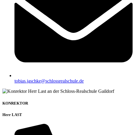
tobias.jaschke@schlossrealschule.de
KONREKTOR
Herr LAST