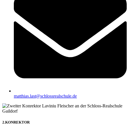
matthias.last@schlossrealschule.de
2.KONREKTOR