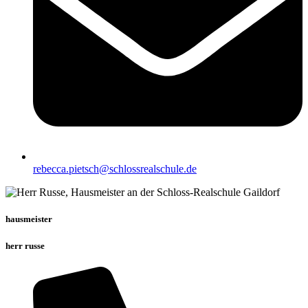
rebecca.pietsch@schlossrealschule.de
hausmeister
herr russe