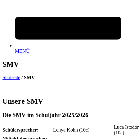
MENÜ
SMV
Startseite
/
SMV
Unsere SMV
Die
SMV im Schuljahr 2025/2026
Luca Istodo
Schülersprecher:
Lenya Kohn (10c)
(10a)
Mittelstufensprecher: