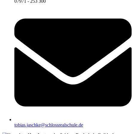
07971 - 253 300
tobias.jaschke@schlossrealschule.de