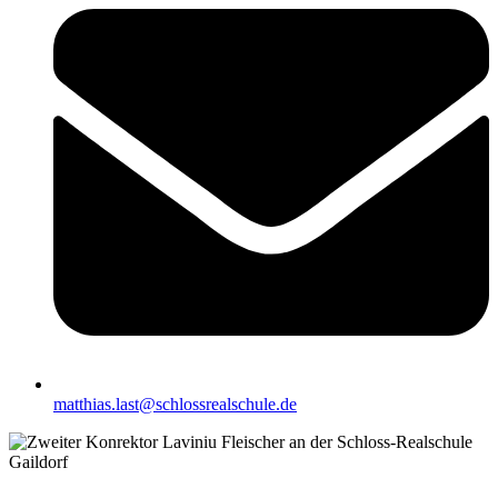
matthias.last@schlossrealschule.de