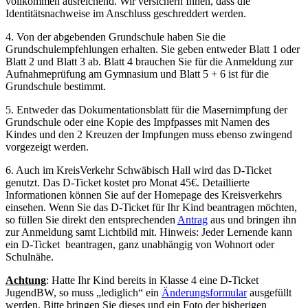
vollkommen ausreichend. Wir versichern Ihnen, dass die
Identitätsnachweise im Anschluss geschreddert werden.
4. Von der abgebenden Grundschule haben Sie die
Grundschulempfehlungen erhalten. Sie geben entweder Blatt 1 oder
Blatt 2 und Blatt 3 ab. Blatt 4 brauchen Sie für die Anmeldung zur
Aufnahmeprüfung am Gymnasium und Blatt 5 + 6 ist für die
Grundschule bestimmt.
5. Entweder das Dokumentationsblatt für die Masernimpfung der
Grundschule oder eine Kopie des Impfpasses mit Namen des
Kindes und den 2 Kreuzen der Impfungen muss ebenso zwingend
vorgezeigt werden.
6. Auch im KreisVerkehr Schwäbisch Hall wird das D-Ticket
genutzt. Das D-Ticket kostet pro Monat 45€. Detaillierte
Informationen können Sie auf der Homepage des Kreisverkehrs
einsehen. Wenn Sie das D-Ticket für Ihr Kind beantragen möchten,
so füllen Sie direkt den entsprechenden
Antrag
aus und bringen ihn
zur Anmeldung samt Lichtbild mit. Hinweis: Jeder Lernende kann
ein D-Ticket beantragen, ganz unabhängig von Wohnort oder
Schulnähe.
Achtung
: Hatte Ihr Kind bereits in Klasse 4 eine D-Ticket
JugendBW, so muss „lediglich“ ein
Änderungsformular
ausgefüllt
werden. Bitte bringen Sie dieses und ein Foto der bisherigen