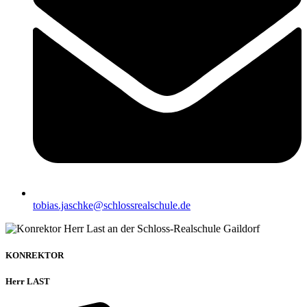
tobias.jaschke@schlossrealschule.de
KONREKTOR
Herr LAST