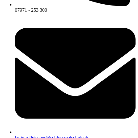
07971 - 253 300
laviniu.fleischer@schlossrealschule.de