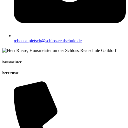
rebecca.pietsch@schlossrealschule.de
hausmeister
herr russe