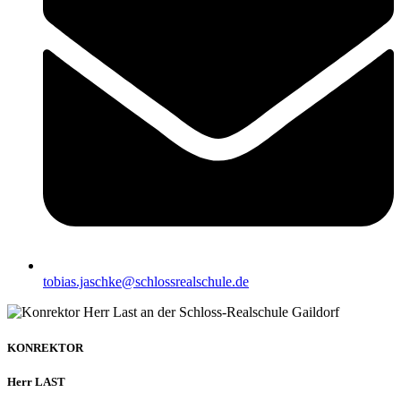
tobias.jaschke@schlossrealschule.de
KONREKTOR
Herr LAST