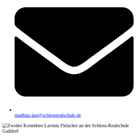
matthias.last@schlossrealschule.de