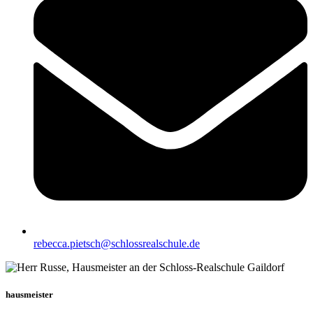
rebecca.pietsch@schlossrealschule.de
hausmeister