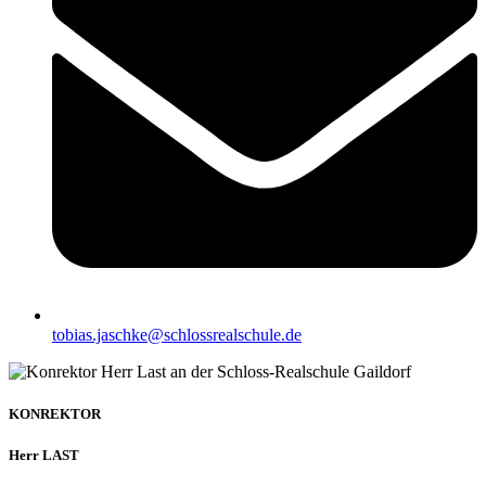
tobias.jaschke@schlossrealschule.de
KONREKTOR
Herr LAST