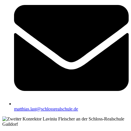
matthias.last@schlossrealschule.de