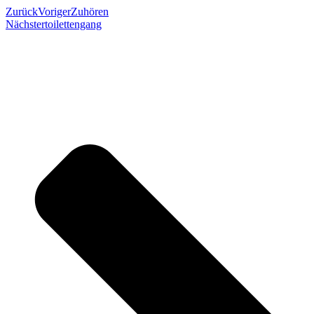
Zurück
Voriger
Zuhören
Nächster
toilettengang