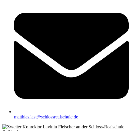
matthias.last@schlossrealschule.de