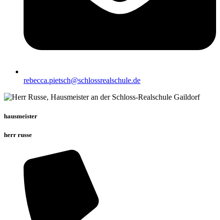
rebecca.pietsch@schlossrealschule.de
hausmeister
herr russe