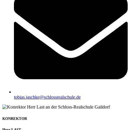
tobias.jaschke@schlossrealschule.de
KONREKTOR
Herr LAST