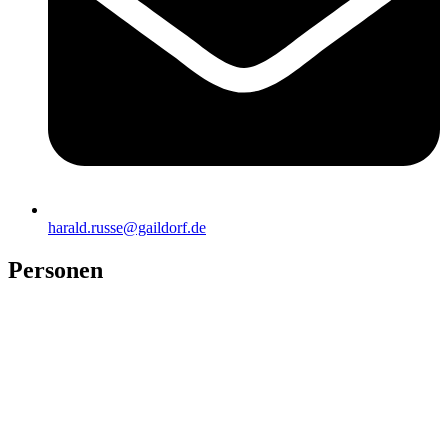
harald.russe@gaildorf.de
Personen