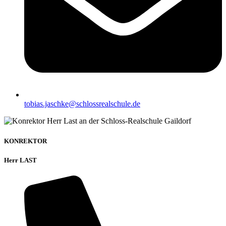
tobias.jaschke@schlossrealschule.de
KONREKTOR
Herr LAST