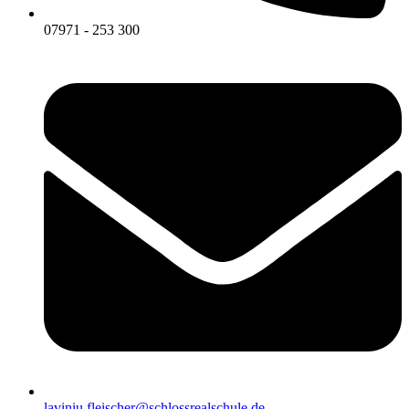
07971 - 253 300
laviniu.fleischer@schlossrealschule.de