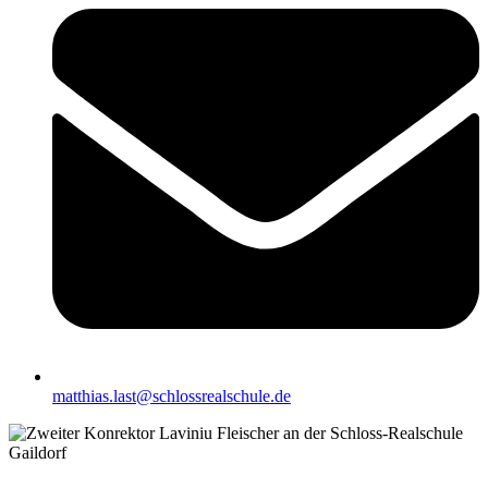
matthias.last@schlossrealschule.de