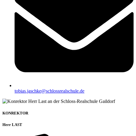
tobias.jaschke@schlossrealschule.de
KONREKTOR
Herr LAST