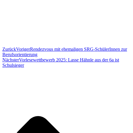
Zurück
Voriger
Rendezvous mit ehemaligen SRG-SchülerInnen zur
Berufsorientierung
Nächster
Vorlesewettbewerb 2025: Lasse Hähnle aus der 6a ist
Schulsieger