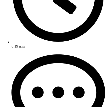
8:19 a.m.