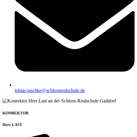
tobias.jaschke@schlossrealschule.de
KONREKTOR
Herr LAST