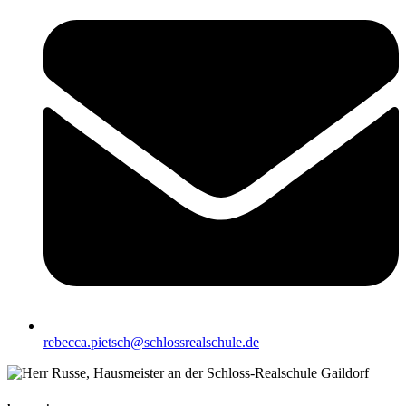
rebecca.pietsch@schlossrealschule.de