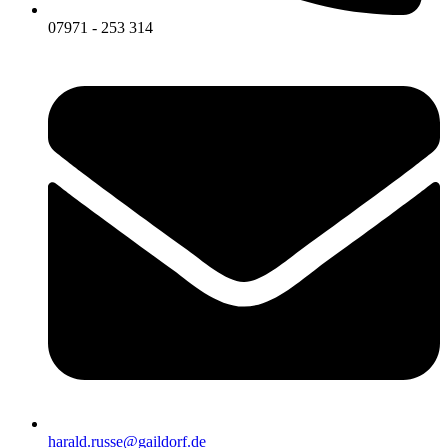
07971 - 253 314
harald.russe@gaildorf.de