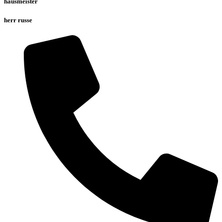
hausmeister
herr russe