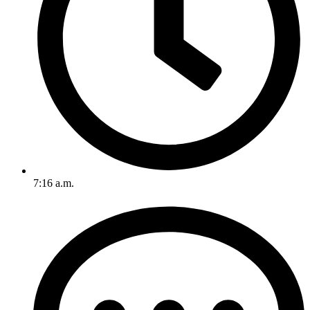
7:16 a.m.