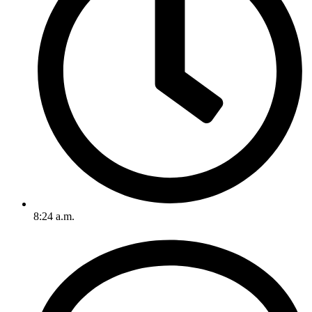
8:24 a.m.