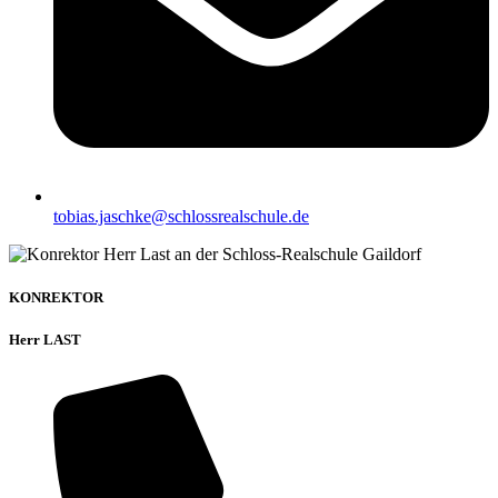
tobias.jaschke@schlossrealschule.de
KONREKTOR
Herr LAST