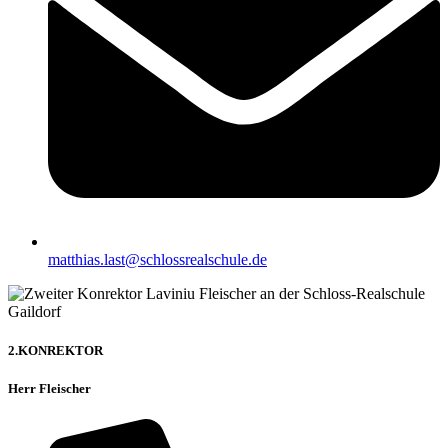
matthias.last@schlossrealschule.de
2.KONREKTOR
Herr Fleischer