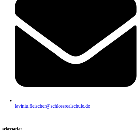
laviniu.fleischer@schlossrealschule.de
sekretariat