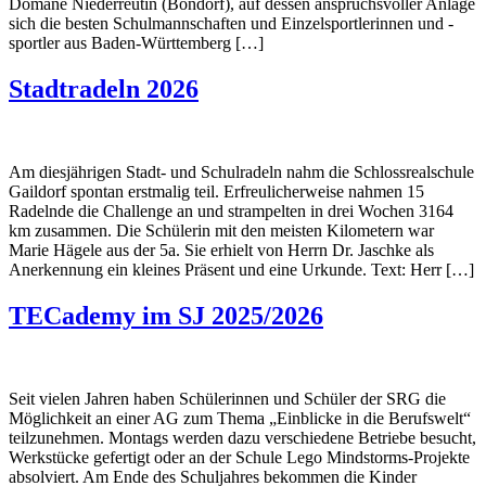
Domäne Niederreutin (Bondorf), auf dessen anspruchsvoller Anlage
sich die besten Schulmannschaften und Einzelsportlerinnen und -
sportler aus Baden-Württemberg […]
Stadtradeln 2026
Am diesjährigen Stadt- und Schulradeln nahm die Schlossrealschule
Gaildorf spontan erstmalig teil. Erfreulicherweise nahmen 15
Radelnde die Challenge an und strampelten in drei Wochen 3164
km zusammen. Die Schülerin mit den meisten Kilometern war
Marie Hägele aus der 5a. Sie erhielt von Herrn Dr. Jaschke als
Anerkennung ein kleines Präsent und eine Urkunde. Text: Herr […]
TECademy im SJ 2025/2026
Seit vielen Jahren haben Schülerinnen und Schüler der SRG die
Möglichkeit an einer AG zum Thema „Einblicke in die Berufswelt“
teilzunehmen. Montags werden dazu verschiedene Betriebe besucht,
Werkstücke gefertigt oder an der Schule Lego Mindstorms-Projekte
absolviert. Am Ende des Schuljahres bekommen die Kinder